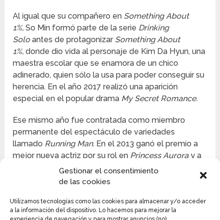
Al igual que su compañero en
Something About
1%,
So Min formó parte de la serie
Drinking
Solo
antes de protagonizar
Something About
1%,
donde dio vida al personaje de Kim Da Hyun, una
maestra escolar que se enamora de un chico
adinerado, quien sólo la usa para poder conseguir su
herencia. En el año 2017 realizó una aparición
especial en el popular drama
My Secret Romance.
Ese mismo año fue contratada como miembro
permanente del espectáculo de variedades
llamado
Running Man.
En el 2013 ganó el premio a
mejor nueva actriz por su rol en
Princess Aurora
y a
su vez el premio a mejor actriz en un drama por la
Gestionar el consentimiento
misma serie.
de las cookies
Utilizamos tecnologías como las cookies para almacenar y/o acceder
a la información del dispositivo. Lo hacemos para mejorar la
experiencia de navegación y para mostrar anuncios (no)