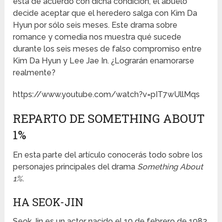
está de acuerdo con dicha condición, el abuelo
decide aceptar que el heredero salga con Kim Da
Hyun por sólo seis meses. Este drama sobre
romance y comedia nos muestra qué sucede
durante los seis meses de falso compromiso entre
Kim Da Hyun y Lee Jae In. ¿Lograrán enamorarse
realmente?
https://www.youtube.com/watch?v=pIT7wUllMqs
REPARTO DE SOMETHING ABOUT
1%
En esta parte del artículo conocerás todo sobre los
personajes principales del drama
Something About
1%.
HA SEOK-JIN
Seok Jin es un actor nacido el 10 de febrero de 1982