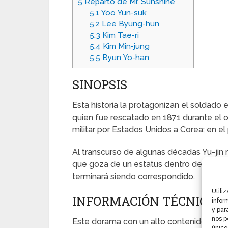
5
Reparto de Mr. Sunshine
5.1
Yoo Yun-suk
5.2
Lee Byung-hun
5.3
Kim Tae-ri
5.4
Kim Min-jung
5.5
Byun Yo-han
SINOPSIS
Esta historia la protagonizan el soldado
quien fue rescatado en 1871 durante el 
militar por Estados Unidos a Corea; en el
Al transcurso de algunas décadas Yu-jin 
que goza de un estatus dentro de la aris
terminará siendo correspondido.
Utili
INFORMACIÓN TÉCNICA
infor
y par
nos p
Este dorama con un alto contenido de con