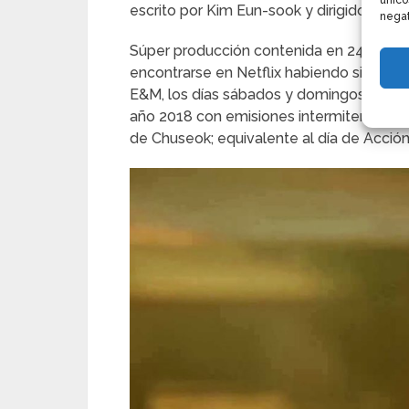
único
escrito por Kim Eun-sook y dirigido por 
negat
Súper producción contenida en 24 episod
encontrarse en Netflix habiendo sido emit
E&M, los días sábados y domingos en hora
año 2018 con emisiones intermitentes de 
de Chuseok; equivalente al día de Acción