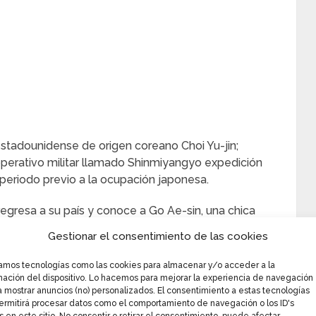
 estadounidense de origen coreano Choi Yu-jin;
operativo militar llamado Shinmiyangyo expedición
 periodo previo a la ocupación japonesa.
regresa a su país y conoce a Go Ae-sin, una chica
tocracia coreana, y se enamora de ella; amor que
Gestionar el consentimiento de las cookies
zamos tecnologías como las cookies para almacenar y/o acceder a la
mación del dispositivo. Lo hacemos para mejorar la experiencia de navegación
a mostrar anuncios (no) personalizados. El consentimiento a estas tecnologías
ermitirá procesar datos como el comportamiento de navegación o los ID's
notación histórica fue creado por Choi Jinnie,