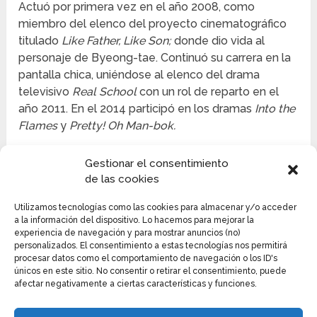
Actuó por primera vez en el año 2008, como
miembro del elenco del proyecto cinematográfico
titulado
Like Father, Like Son;
donde dio vida al
personaje de Byeong-tae. Continuó su carrera en la
pantalla chica, uniéndose al elenco del drama
televisivo
Real School
con un rol de reparto en el
año 2011. En el 2014 participó en los dramas
Into the
Flames
y
Pretty! Oh Man-bok.
En el 2015 realizó una aparición especial en la serie
Gestionar el consentimiento
de TVN llamada
Second Time Twenty Years
de las cookies
Old
,
donde dio vida al rol de un DJ de radio. Un año
más tarde se unió al elenco principal del drama de
Utilizamos tecnologías como las cookies para almacenar y/o acceder
a la información del dispositivo. Lo hacemos para mejorar la
humor negro
Ready for Start,
donde dio vida al
experiencia de navegación y para mostrar anuncios (no)
personaje de Song Chi-sam. Esto fue seguido por su
personalizados. El consentimiento a estas tecnologías nos permitirá
participación en la serie llamada
Still Loving You.
procesar datos como el comportamiento de navegación o los ID's
únicos en este sitio. No consentir o retirar el consentimiento, puede
afectar negativamente a ciertas características y funciones.
Entre los años 2015 y 2017 aumentó reconocimiento
y popularidad internacional cuando fue contratado