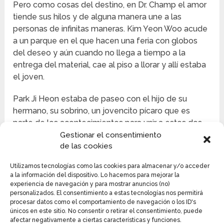
Pero como cosas del destino, en Dr. Champ el amor
tiende sus hilos y de alguna manera une a las
personas de infinitas maneras. Kim Yeon Woo acude
a un parque en el que hacen una feria con globos
del deseo y aún cuando no llega a tiempo a la
entrega del material, cae al piso a llorar y allí estaba
el joven.
Park Ji Heon estaba de paseo con el hijo de su
hermano, su sobrino, un jovencito pícaro que es
parte de los acontecimientos para unir a estos dos.
El niño al ver llorar a Kim Yon Woo acude a ella para
Gestionar el consentimiento
de las cookies
compartir su globo y allí se encuentran.
Utilizamos tecnologías como las cookies para almacenar y/o acceder
a la información del dispositivo. Lo hacemos para mejorar la
experiencia de navegación y para mostrar anuncios (no)
personalizados. El consentimiento a estas tecnologías nos permitirá
procesar datos como el comportamiento de navegación o los ID's
únicos en este sitio. No consentir o retirar el consentimiento, puede
afectar negativamente a ciertas características y funciones.