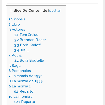
Indice De Contenido
[
Ocultar
]
1
Sinopsis
2
Libro
3
Actores
3.1
Tom Cruise
3.2
Brendan Fraser
3.3
Boris Karloff
3.4
Jet Li
4
Actríz
4.1
Sofia Boutella
5
Saga
6
Personajes
7
La momia de 1932
8
La momia de 1959
9
La momia 1
9.1
Reparto
10
La momia 2
10.1
Reparto