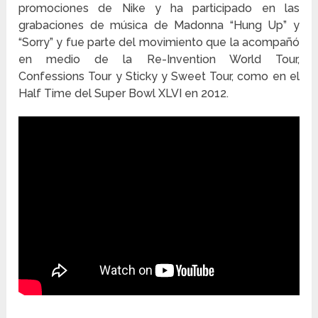
promociones de Nike y ha participado en las
grabaciones de música de Madonna “Hung Up” y
“Sorry” y fue parte del movimiento que la acompañó
en medio de la Re-Invention World Tour,
Confessions Tour y Sticky y Sweet Tour, como en el
Half Time del Super Bowl XLVI en 2012.