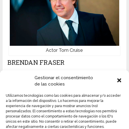
Actor Tom Cruise
BRENDAN FRASER
Brendan Fraser
fue concebido el 3 de diciembre de
Gestionar el consentimiento
1968 en Indianápolis. Es hijo de dos canadienses,
de las cookies
Carol Fraser, especialista en ofertas y Peter Fraser,
un columnista que se desempeñó como funcionario
Utilizamos tecnologías como las cookies para almacenar y/o acceder
externo de la Oficina de Turismo del Gobierno, quien
a la información del dispositivo. Lo hacemos para mejorar la
experiencia de navegación y para mostrar anuncios (no)
tiene la ciudadanía de esa nación En su juventud
personalizados. El consentimiento a estas tecnologías nos permitirá
vivió en varias naciones, entre ellas Suiza, los Países
procesar datos como el comportamiento de navegación o los ID's
Bajos y Canadá.
únicos en este sitio. No consentir o retirar el consentimiento, puede
afectar negativamente a ciertas características y funciones.