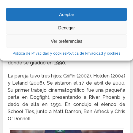
Debido a los oficios que su familia apartó unos
minutos. Él tiene tres parientes más establecidos,
Aceptar
Kevin, Regan y Sean. Él es de inmersión irlandesa,
escocesa, alemana, checa y francesa canadiense.
Denegar
Como un tigre, yendo a Londres con su familia, fue a
Ver preferencias
obras de teatro y musicales en el West End. Fue al
Upper Canada College, en Toronto, y, de la misma
Politica de Privacidad y cookies
Politica de Privacidad y cookies
manera, al Cornish College of the Arts en Seattle,
donde se graduó en 1990.
La pareja tuvo tres hijos: Griffin (2002), Holden (2004)
y Leland (2006). Se aislaron el 17 de abril de 2000.
Su primer trabajo cinematográfico fue una pequeña
parte en Dogfight, presentando a River Phoenix y
dado de alta en 1991. En condujo el elenco de
School Ties, junto a Matt Damon, Ben Affleck y Chris
O ‘Donnell.