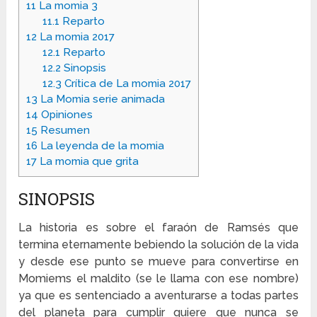
11
La momia 3
11.1
Reparto
12
La momia 2017
12.1
Reparto
12.2
Sinopsis
12.3
Crítica de La momia 2017
13
La Momia serie animada
14
Opiniones
15
Resumen
16
La leyenda de la momia
17
La momia que grita
SINOPSIS
La historia es sobre el faraón de Ramsés que
termina eternamente bebiendo la solución de la vida
y desde ese punto se mueve para convertirse en
Momiems el maldito (se le llama con ese nombre)
ya que es sentenciado a aventurarse a todas partes
del planeta para cumplir quiere que nunca se